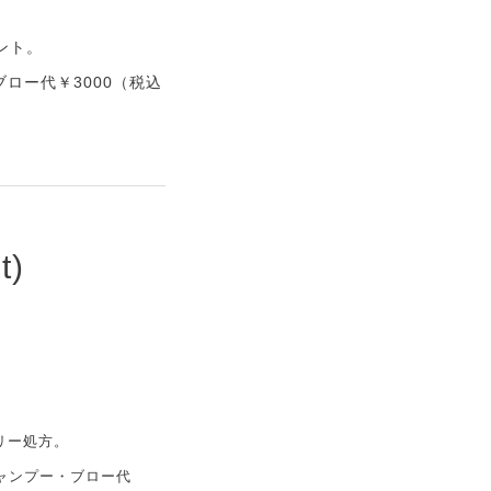
ント。
ブロー代￥3000（税込
t)
リー処方。
シャンプー・ブロー代