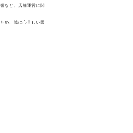
影響など、店舗運営に関
るため、誠に心苦しい限
。