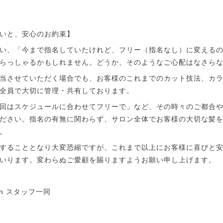
いと、安心のお約束】
い、「今まで指名していたけれど、フリー（指名なし）に変える
らっしゃるかもしれません。どうか、そのようなご心配はなさら
当させていただく場合でも、お客様のこれまでのカット技法、カ
全員で大切に管理・共有しております。
回はスケジュールに合わせてフリーで」など、その時々のご都合
ださい。指名の有無に関わらず、サロン全体でお客様の大切な髪
。
することとなり大変恐縮ですが、これまで以上にお客様に喜びと
いります。変わらぬご愛顧を賜りますようお願い申し上げます。
Salon スタッフ一同